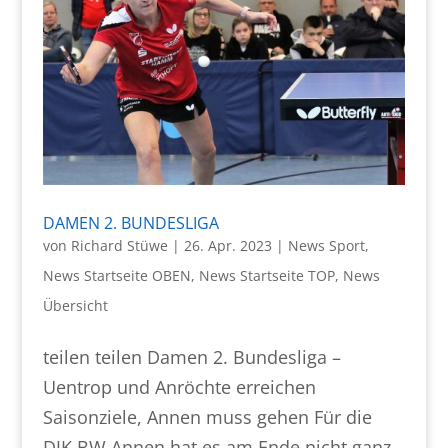
DAMEN 2. BUNDESLIGA
von
Richard Stüwe
|
26. Apr. 2023
|
News Sport
,
News Startseite OBEN
,
News Startseite TOP
,
News
Übersicht
teilen teilen Damen 2. Bundesliga –
Uentrop und Anröchte erreichen
Saisonziele, Annen muss gehen Für die
DJK BW Annen hat es am Ende nicht ganz