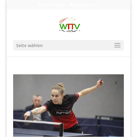
0203-608490
info@wttv.de
Seite wählen