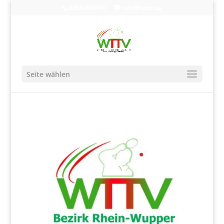
0203-608490
info@wttv.de
Seite wählen