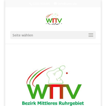
0203-608490
info@wttv.de
Seite wählen