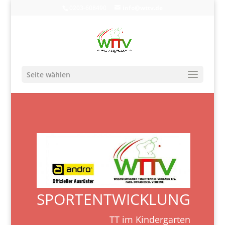
0203-608490
info@wttv.de
Seite wählen
SPORTENTWICKLUNG
TT im Kindergarten