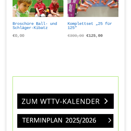
Broschüre Ball- und
Komplettset „25 für
Schläger-Kibatz
125“
Ursprünglicher
Aktueller
€
0,00
€
300,00
€
125,00
Preis
Preis
war:
ist:
€300,00
€125,00.