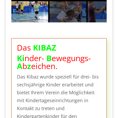
Das
KIBAZ
Ki
nder-
B
e
wegungs-
A
b
z
eichen.
Das Kibaz wurde speziell für drei- bis
sechsjährige Kinder erarbeitet und
bietet Ihrem Verein die Möglichkeit
mit Kindertageseinrichtungen in
Kontakt zu treten und
Kindergartenkinder für den