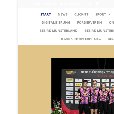
0203-608490
info@wttv.de
START
NEWS
CLICK-TT
SPORT
DIGITALISIERUNG
FÖRDERVEREIN
ON
BEZIRK MÜNSTERLAND
BEZIRK MÜNSTE
BEZIRK RHEIN-ERFT-SIEG
BEZ