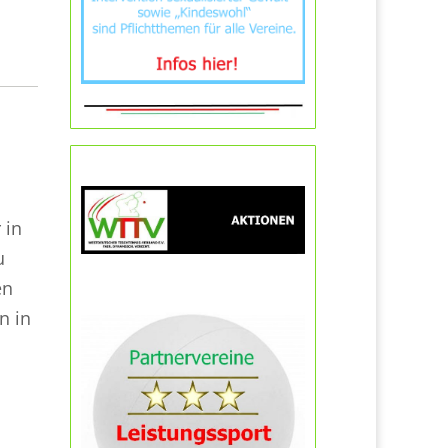
 in
u
en
n in