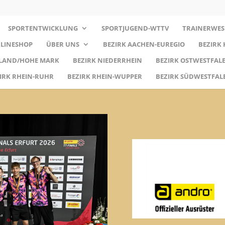
SPORTENTWICKLUNG
SPORTJUGEND-WTTV
TRAINERWES
LINESHOP
ÜBER UNS
BEZIRK AACHEN-EUREGIO
BEZIRK
RLAND/HOHE MARK
BEZIRK NIEDERRHEIN
BEZIRK OSTWESTFALE
IRK RHEIN-RUHR
BEZIRK RHEIN-WUPPER
BEZIRK SÜDWESTFAL