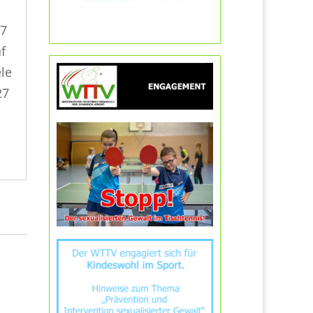
27
f
ele
27