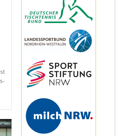
.
st
s-