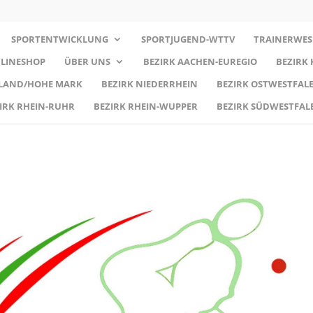
SPORTENTWICKLUNG
SPORTJUGEND-WTTV
TRAINERWES
LINESHOP
ÜBER UNS
BEZIRK AACHEN-EUREGIO
BEZIRK
RLAND/HOHE MARK
BEZIRK NIEDERRHEIN
BEZIRK OSTWESTFALE
IRK RHEIN-RUHR
BEZIRK RHEIN-WUPPER
BEZIRK SÜDWESTFAL