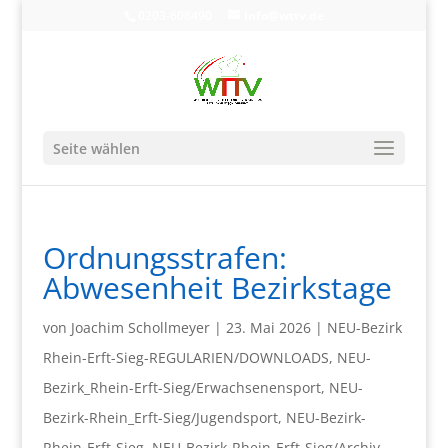
0203-608490
info@wttv.de
Seite wählen
Ordnungsstrafen:
Abwesenheit Bezirkstage
von
Joachim Schollmeyer
|
23. Mai 2026
|
NEU-Bezirk
Rhein-Erft-Sieg-REGULARIEN/DOWNLOADS
,
NEU-
Bezirk_Rhein-Erft-Sieg/Erwachsenensport
,
NEU-
Bezirk-Rhein_Erft-Sieg/Jugendsport
,
NEU-Bezirk-
Rhein-Erft-Sieg
,
NEU-Bezirk-Rhein-Erft-Sieg/Archiv