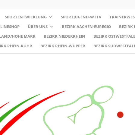
SPORTENTWICKLUNG
SPORTJUGEND-WTTV
TRAINERWES
LINESHOP
ÜBER UNS
BEZIRK AACHEN-EUREGIO
BEZIRK
RLAND/HOHE MARK
BEZIRK NIEDERRHEIN
BEZIRK OSTWESTFALE
IRK RHEIN-RUHR
BEZIRK RHEIN-WUPPER
BEZIRK SÜDWESTFAL