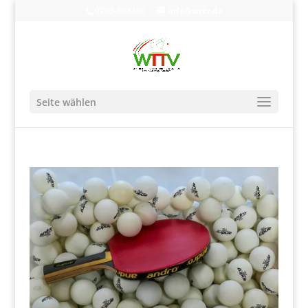
0203-608490
info@wttv.de
Seite wählen