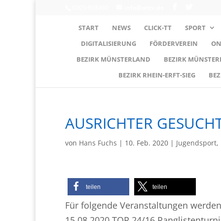
0203-608490
info@wttv.de
START
NEWS
CLICK-TT
SPORT
DIGITALISIERUNG
FÖRDERVEREIN
ON
BEZIRK MÜNSTERLAND
BEZIRK MÜNSTE
BEZIRK RHEIN-ERFT-SIEG
BEZ
AUSRICHTER GESUCH
von
Hans Fuchs
|
10. Feb. 2020
|
Jugendsport
,
teilen
teilen
Für folgende Veranstaltungen werden
15.08.2020 TOP 24/16 Ranglistenturni