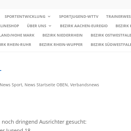
SPORTENTWICKLUNG
SPORTJUGEND-WTTV
TRAINERWES
LINESHOP
ÜBER UNS
BEZIRK AACHEN-EUREGIO
BEZIRK
RLAND/HOHE MARK
BEZIRK NIEDERRHEIN
BEZIRK OSTWESTFALE
IRK RHEIN-RUHR
BEZIRK RHEIN-WUPPER
BEZIRK SÜDWESTFAL
T
News Sport
,
News Startseite OBEN
,
Verbandsnews
 noch dringend Ausrichter gesucht:
er Jugend 18