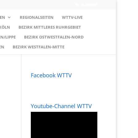
0-Artikel
EN
REGIONALSEITEN
WTTV-LIVE
 KÖLN
BEZIRK MITTLERES RUHRGEBIET
N/LIPPE
BEZIRK OSTWESTFALEN-NORD
EN
BEZIRK WESTFALEN-MITTE
Facebook WTTV
Youtube-Channel WTTV