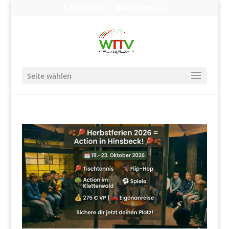
0203-608490
info@wttv.de
Seite wählen