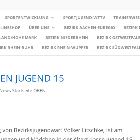
SPORTENTWICKLUNG
SPORTJUGEND-WTTV
TRAINERWES
LINESHOP
ÜBER UNS
BEZIRK AACHEN-EUREGIO
BEZIRK
RLAND/HOHE MARK
BEZIRK NIEDERRHEIN
BEZIRK OSTWESTFALE
IRK RHEIN-RUHR
BEZIRK RHEIN-WUPPER
BEZIRK SÜDWESTFAL
EN JUGEND 15
News Startseite OBEN
 von Bezirksjugendwart Volker Litschke, ist am
Jungen und Mädchen in der Altersklasse Jugend 15.