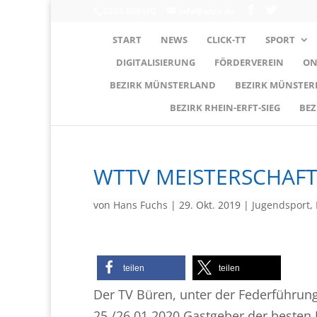
0203-608490
info@wttv.de
START
NEWS
CLICK-TT
SPORT
DIGITALISIERUNG
FÖRDERVEREIN
ON
BEZIRK MÜNSTERLAND
BEZIRK MÜNSTE
BEZIRK RHEIN-ERFT-SIEG
BEZ
WTTV MEISTERSCHAFT
von
Hans Fuchs
|
29. Okt. 2019
|
Jugendsport
,
teilen
teilen
Der TV Büren, unter der Federführung
25./26.01.2020 Gastgeber der besten 