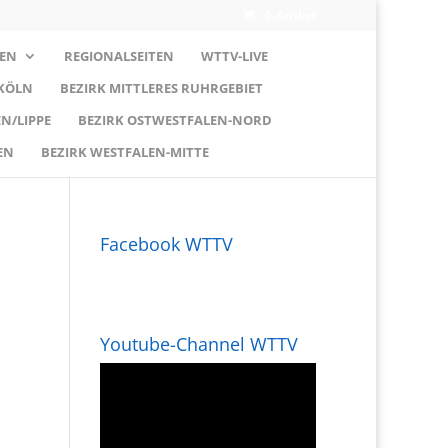
0-Artikel
EN
REGIONALSEITEN
WTTV-LIVE
 KÖLN
BEZIRK MITTLERES RUHRGEBIET
N/LIPPE
BEZIRK OSTWESTFALEN-NORD
EN
BEZIRK WESTFALEN-MITTE
Facebook WTTV
Youtube-Channel WTTV