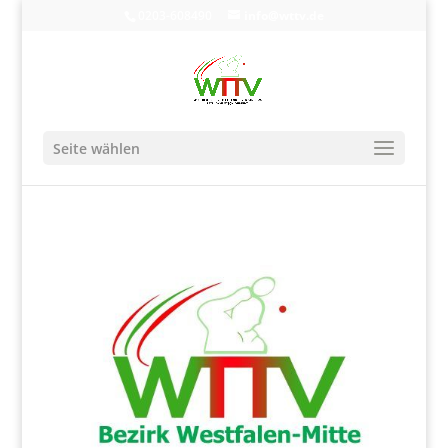
0203-608490
info@wttv.de
Seite wählen