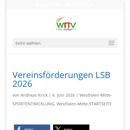
0203-608490
info@wttv.de
Seite wählen
Vereinsförderungen LSB
2026
von
Andreas Krick
|
4. Juni 2026
|
Westfalen-Mitte-
SPORTENTWICKLUNG
,
Westfalen-Mitte-STARTSEITE
teilen
teilen