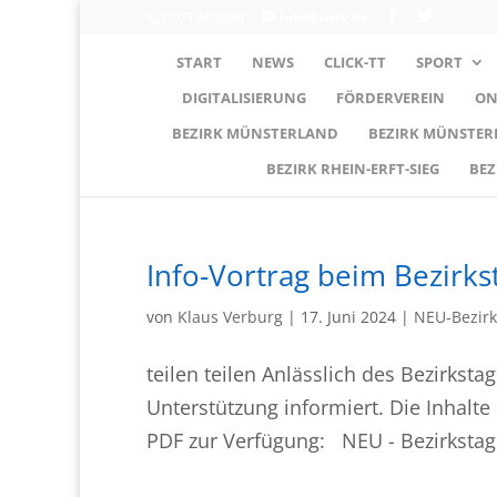
0203-608490
info@wttv.de
START
NEWS
CLICK-TT
SPORT
DIGITALISIERUNG
FÖRDERVEREIN
ON
BEZIRK MÜNSTERLAND
BEZIRK MÜNSTE
BEZIRK RHEIN-ERFT-SIEG
BEZ
Info-Vortrag beim Bezirks
von
Klaus Verburg
|
17. Juni 2024
|
NEU-Bezirk
teilen teilen Anlässlich des Bezirkst
Unterstützung informiert. Die Inhalte
PDF zur Verfügung: NEU - Bezirkstag.