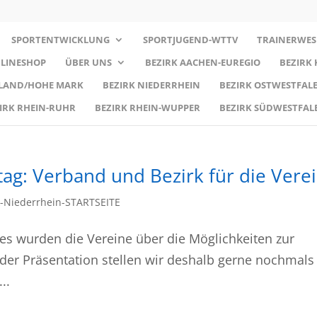
SPORTENTWICKLUNG
SPORTJUGEND-WTTV
TRAINERWES
LINESHOP
ÜBER UNS
BEZIRK AACHEN-EUREGIO
BEZIRK
RLAND/HOHE MARK
BEZIRK NIEDERRHEIN
BEZIRK OSTWESTFALE
IRK RHEIN-RUHR
BEZIRK RHEIN-WUPPER
BEZIRK SÜDWESTFAL
tag: Verband und Bezirk für die Vere
-Niederrhein-STARTSEITE
ages wurden die Vereine über die Möglichkeiten zur
 der Präsentation stellen wir deshalb gerne nochmals 
..