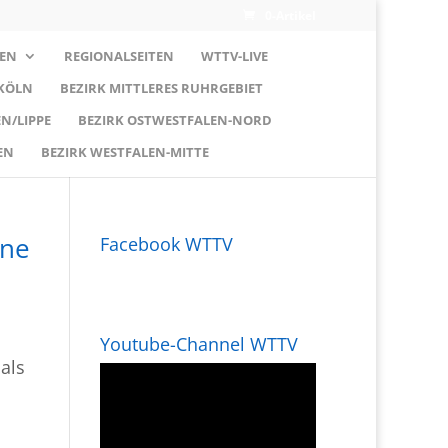
0-Artikel
EN
REGIONALSEITEN
WTTV-LIVE
 KÖLN
BEZIRK MITTLERES RUHRGEBIET
N/LIPPE
BEZIRK OSTWESTFALEN-NORD
EN
BEZIRK WESTFALEN-MITTE
ine
Facebook WTTV
Youtube-Channel WTTV
als