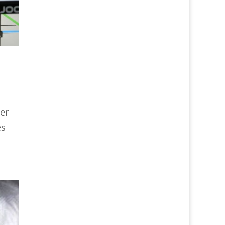
ger
es