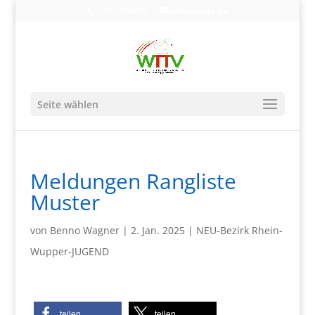
0203-608490
info@wttv.de
Seite wählen
Meldungen Rangliste
Muster
von
Benno Wagner
|
2. Jan. 2025
|
NEU-Bezirk Rhein-
Wupper-JUGEND
teilen
teilen