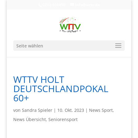
0203-608490
info@wttv.de
Seite wählen
WTTV HOLT
DEUTSCHLANDPOKAL
60+
von
Sandra Spieler
|
10. Okt. 2023
|
News Sport
,
News Übersicht
,
Seniorensport