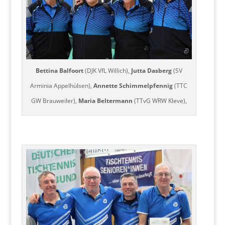
Bettina Balfoort
(DJK VfL Willich),
Jutta Dasberg
(SV
Arminia Appelhülsen),
Annette Schimmelpfennig
(TTC
GW Brauweiler),
Maria Beltermann
(TTvG WRW Kleve),