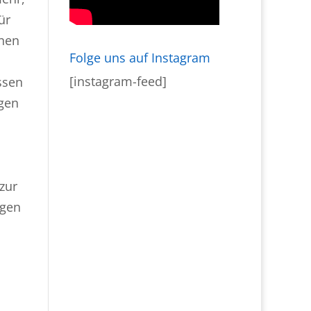
ür
onen
Folge uns auf Instagram
[instagram-feed]
ssen
ngen
zur
agen