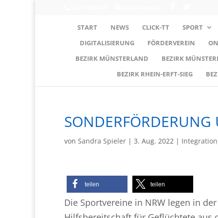
0203-608490
info@wttv.de
START
NEWS
CLICK-TT
SPORT
DIGITALISIERUNG
FÖRDERVEREIN
ON
BEZIRK MÜNSTERLAND
BEZIRK MÜNSTE
BEZIRK RHEIN-ERFT-SIEG
BEZ
SONDERFÖRDERUNG U
von
Sandra Spieler
|
3. Aug. 2022
|
Integration
teilen
teilen
Die Sportvereine in NRW legen in der
Hilfsbereitschaft für Geflüchtete au