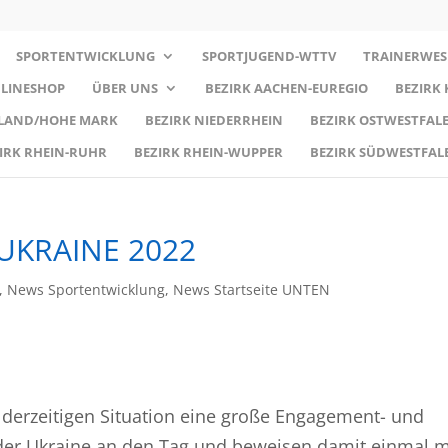
SPORTENTWICKLUNG
SPORTJUGEND-WTTV
TRAINERWES
LINESHOP
ÜBER UNS
BEZIRK AACHEN-EUREGIO
BEZIRK
RLAND/HOHE MARK
BEZIRK NIEDERRHEIN
BEZIRK OSTWESTFALE
IRK RHEIN-RUHR
BEZIRK RHEIN-WUPPER
BEZIRK SÜDWESTFAL
KRAINE 2022
,
News Sportentwicklung
,
News Startseite UNTEN
 derzeitigen Situation eine große Engagement- und
s der Ukraine an den Tag und beweisen damit einmal 