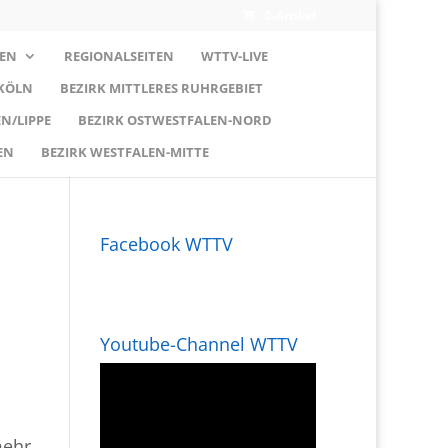
0-Artikel
EN
REGIONALSEITEN
WTTV-LIVE
 KÖLN
BEZIRK MITTLERES RUHRGEBIET
N/LIPPE
BEZIRK OSTWESTFALEN-NORD
EN
BEZIRK WESTFALEN-MITTE
Facebook WTTV
Youtube-Channel WTTV
mehr,