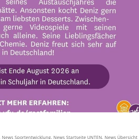
,
News Sportentwicklung
,
News Startseite UNTEN
,
News Übersicht