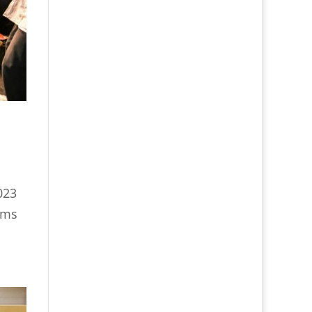
023
ams