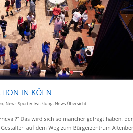
KTION IN KÖLN
on
,
News Sportentwicklung
,
News Übersicht
 Karneval?“ Das wird sich so mancher gefragt haben, de
 Gestalten auf dem Weg zum Bürgerzentrum Altenbe