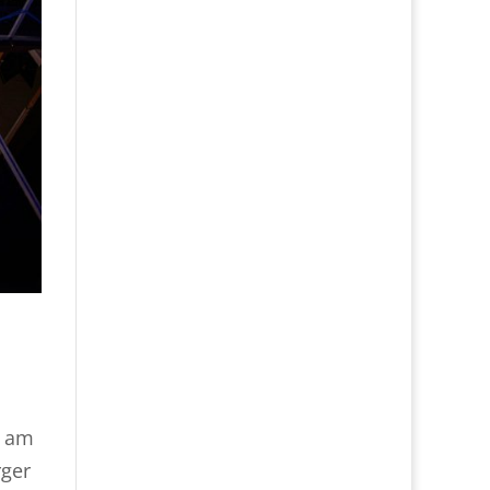
r am
rger