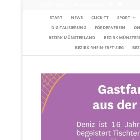
0203-608490
info@wttv.de
START
NEWS
CLICK-TT
SPORT
DIGITALISIERUNG
FÖRDERVEREIN
ON
BEZIRK MÜNSTERLAND
BEZIRK MÜNSTE
BEZIRK RHEIN-ERFT-SIEG
BEZ