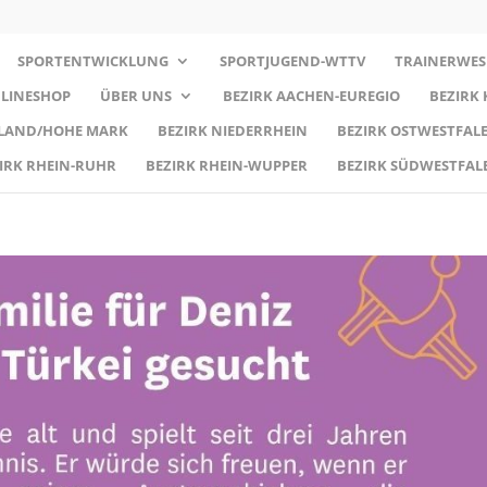
SPORTENTWICKLUNG
SPORTJUGEND-WTTV
TRAINERWES
LINESHOP
ÜBER UNS
BEZIRK AACHEN-EUREGIO
BEZIRK
RLAND/HOHE MARK
BEZIRK NIEDERRHEIN
BEZIRK OSTWESTFALE
IRK RHEIN-RUHR
BEZIRK RHEIN-WUPPER
BEZIRK SÜDWESTFAL