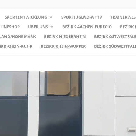
SPORTENTWICKLUNG
SPORTJUGEND-WTTV
TRAINERWES
LINESHOP
ÜBER UNS
BEZIRK AACHEN-EUREGIO
BEZIRK
RLAND/HOHE MARK
BEZIRK NIEDERRHEIN
BEZIRK OSTWESTFALE
IRK RHEIN-RUHR
BEZIRK RHEIN-WUPPER
BEZIRK SÜDWESTFAL