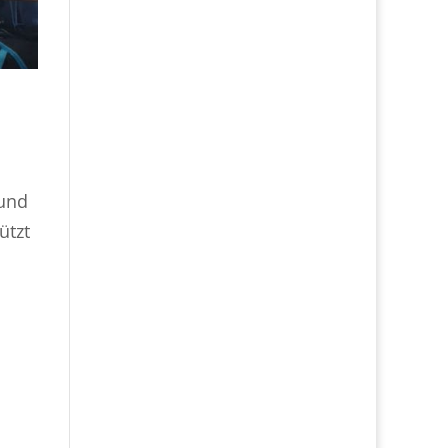
 und
ützt