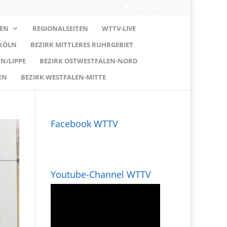
0-Artikel
EN
REGIONALSEITEN
WTTV-LIVE
 KÖLN
BEZIRK MITTLERES RUHRGEBIET
N/LIPPE
BEZIRK OSTWESTFALEN-NORD
EN
BEZIRK WESTFALEN-MITTE
Facebook WTTV
Youtube-Channel WTTV