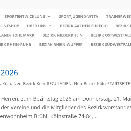
SPORTENTWICKLUNG
SPORTJUGEND-WTTV
TRAINERWES
LINESHOP
ÜBER UNS
BEZIRK AACHEN-EUREGIO
BEZIRK
RLAND/HOHE MARK
BEZIRK NIEDERRHEIN
BEZIRK OSTWESTFALE
IRK RHEIN-RUHR
BEZIRK RHEIN-WUPPER
BEZIRK SÜDWESTFAL
 2026
k-Köln
,
Neu-Bezirk-Köln-REGULARIEN
,
Neu-Bezirk-Köln-STARTSEITE
d Herren, zum Bezirkstag 2026 am Donnerstag, 21. Ma
n der Vereine und die Mitglieder des Bezirksvorstande
orenwohnheim Brühl, Kölnstraße 74-84,...