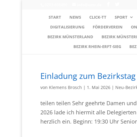
0203-608490
info@wttv.de
START
NEWS
CLICK-TT
SPORT
DIGITALISIERUNG
FÖRDERVEREIN
ON
BEZIRK MÜNSTERLAND
BEZIRK MÜNSTE
BEZIRK RHEIN-ERFT-SIEG
BEZ
Einladung zum Bezirkstag
von
Klemens Brosch
|
1. Mai 2026
|
Neu-Bezir
teilen teilen Sehr geehrte Damen un
2026 lade ich hiermit alle Delegierte
herzlich ein. Beginn: 19:30 Uhr Seni