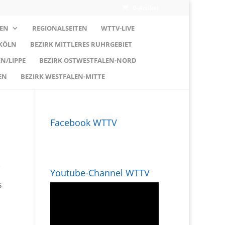
0-Artikel
EN
REGIONALSEITEN
WTTV-LIVE
 KÖLN
BEZIRK MITTLERES RUHRGEBIET
N/LIPPE
BEZIRK OSTWESTFALEN-NORD
EN
BEZIRK WESTFALEN-MITTE
Facebook WTTV
i
Youtube-Channel WTTV
s