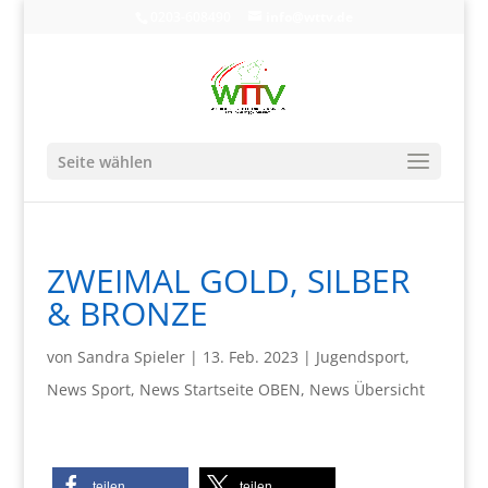
0203-608490
info@wttv.de
Seite wählen
ZWEIMAL GOLD, SILBER
& BRONZE
von
Sandra Spieler
|
13. Feb. 2023
|
Jugendsport
,
News Sport
,
News Startseite OBEN
,
News Übersicht
teilen
teilen