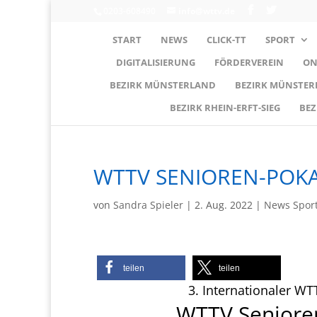
0203-608490
info@wttv.de
START
NEWS
CLICK-TT
SPORT
DIGITALISIERUNG
FÖRDERVEREIN
ON
BEZIRK MÜNSTERLAND
BEZIRK MÜNSTE
BEZIRK RHEIN-ERFT-SIEG
BEZ
WTTV SENIOREN-POKA
von
Sandra Spieler
|
2. Aug. 2022
|
News Spor
teilen
teilen
3. Internationaler W
WTTV Senioren