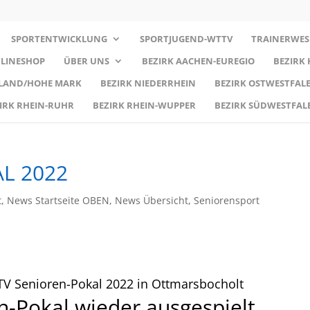
SPORTENTWICKLUNG
SPORTJUGEND-WTTV
TRAINERWES
LINESHOP
ÜBER UNS
BEZIRK AACHEN-EUREGIO
BEZIRK
RLAND/HOHE MARK
BEZIRK NIEDERRHEIN
BEZIRK OSTWESTFALE
IRK RHEIN-RUHR
BEZIRK RHEIN-WUPPER
BEZIRK SÜDWESTFAL
L 2022
t
,
News Startseite OBEN
,
News Übersicht
,
Seniorensport
TTV Senioren-Pokal 2022 in Ottmarsbocholt
-Pokal wieder ausgespielt