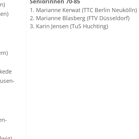
Seniorinnen 70-85
n)
Marianne Kerwat (TTC Berlin Neukölln)
en)
Marianne Blasberg (FTV Düsseldorf)
Karin Jensen (TuS Huchting)
em)
kede
ausen-
en-
lwig)