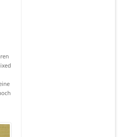
oren
ixed
eine
noch