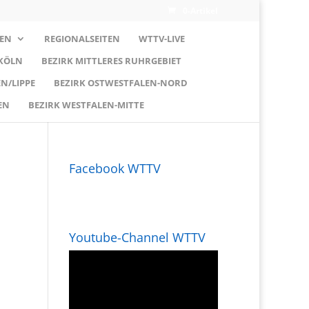
0-Artikel
EN
REGIONALSEITEN
WTTV-LIVE
 KÖLN
BEZIRK MITTLERES RUHRGEBIET
N/LIPPE
BEZIRK OSTWESTFALEN-NORD
EN
BEZIRK WESTFALEN-MITTE
Facebook WTTV
Youtube-Channel WTTV