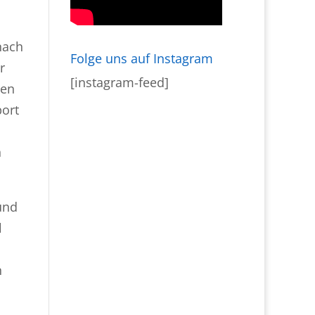
nach
Folge uns auf Instagram
r
[instagram-feed]
ten
port
n
und
d
n