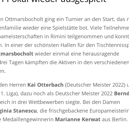
in Ottmarsbocholt ging ein Turnier an den Start, das 
nfamilie wieder eine Spielstätte bot. Viele Teilnehme
pameisterschaften in Rimini teilgenommen und konn
en. In einer der schönsten Hallen für den Tischtenniss
tmarsbocholt
wieder einmal eine herausragende
 drei Tagen kämpften die Aktiven in den verschiedene
en.
 den Herren
Kai Otterbach
(Deutscher Meister 2022) 
 1. Liga), dazu noch als Deutscher Meister 2022
Bern
leich in drei Wettbewerben siegte. Bei den Damen
ginia Stanescu
, die frischgebackene Europameisteri
he Medaillengewinnerin
Marianne Kerwat
aus Berlin.