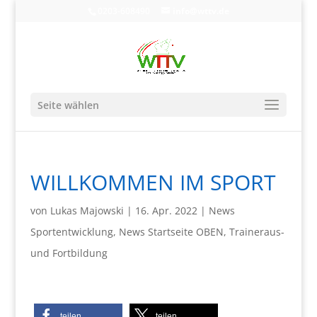
0203-608490
info@wttv.de
Seite wählen
WILLKOMMEN IM SPORT
von
Lukas Majowski
|
16. Apr. 2022
|
News
Sportentwicklung
,
News Startseite OBEN
,
Traineraus-
und Fortbildung
teilen
teilen