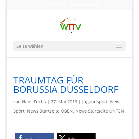
0203-608490
info@wttv.de
Seite wählen
TRAUMTAG FÜR
BORUSSIA DÜSSELDORF
von
Hans Fuchs
|
27. Mai 2019
|
Jugendsport
,
News
Sport
,
News Startseite OBEN
,
News Startseite UNTEN
teilen
teilen