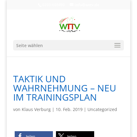
0203-608490
info@wttv.de
Seite wählen
TAKTIK UND
WAHRNEHMUNG – NEU
IM TRAININGSPLAN
von
Klaus Verburg
|
10. Feb. 2019
|
Uncategorized
teilen
teilen