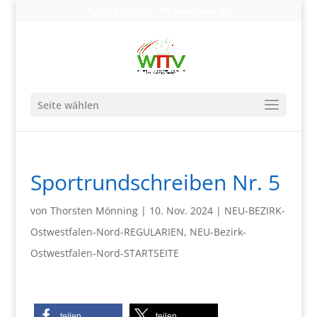
0203-608490
info@wttv.de
Seite wählen
Sportrundschreiben Nr. 5
von
Thorsten Mönning
|
10. Nov. 2024
|
NEU-BEZIRK-
Ostwestfalen-Nord-REGULARIEN
,
NEU-Bezirk-
Ostwestfalen-Nord-STARTSEITE
teilen
teilen