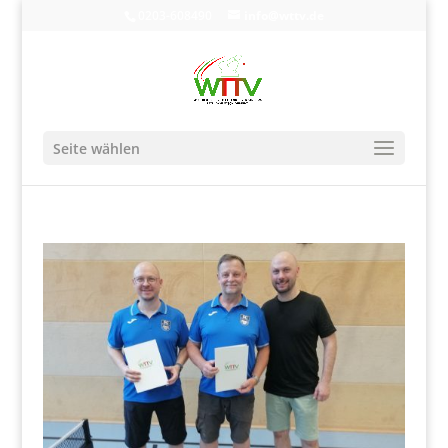
0203-608490
info@wttv.de
Seite wählen