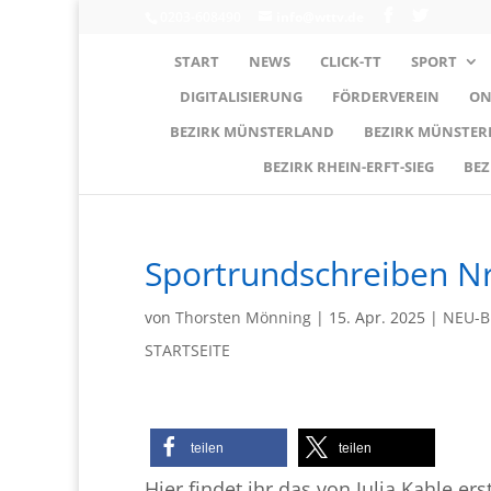
0203-608490
info@wttv.de
START
NEWS
CLICK-TT
SPORT
DIGITALISIERUNG
FÖRDERVEREIN
ON
BEZIRK MÜNSTERLAND
BEZIRK MÜNSTE
BEZIRK RHEIN-ERFT-SIEG
BEZ
Sportrundschreiben Nr
von
Thorsten Mönning
|
15. Apr. 2025
|
NEU-B
STARTSEITE
teilen
teilen
Hier findet ihr das von Julia Kahle er