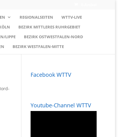
0-Artikel
EN
REGIONALSEITEN
WTTV-LIVE
 KÖLN
BEZIRK MITTLERES RUHRGEBIET
N/LIPPE
BEZIRK OSTWESTFALEN-NORD
EN
BEZIRK WESTFALEN-MITTE
Facebook WTTV
Nord-
Youtube-Channel WTTV