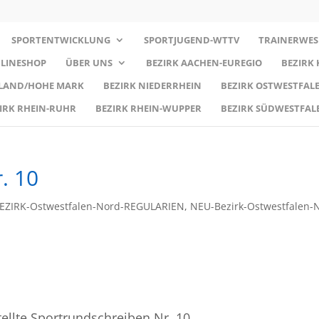
SPORTENTWICKLUNG
SPORTJUGEND-WTTV
TRAINERWES
LINESHOP
ÜBER UNS
BEZIRK AACHEN-EUREGIO
BEZIRK
RLAND/HOHE MARK
BEZIRK NIEDERRHEIN
BEZIRK OSTWESTFALE
IRK RHEIN-RUHR
BEZIRK RHEIN-WUPPER
BEZIRK SÜDWESTFAL
. 10
EZIRK-Ostwestfalen-Nord-REGULARIEN
,
NEU-Bezirk-Ostwestfalen-
stellte Sportrundschreiben Nr. 10.