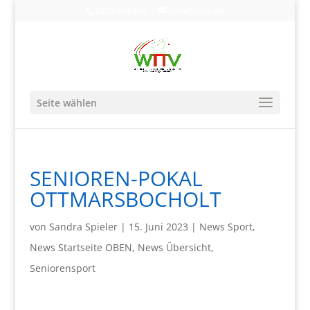
0203-608490
info@wttv.de
Seite wählen
SENIOREN-POKAL
OTTMARSBOCHOLT
von
Sandra Spieler
|
15. Juni 2023
|
News Sport
,
News Startseite OBEN
,
News Übersicht
,
Seniorensport