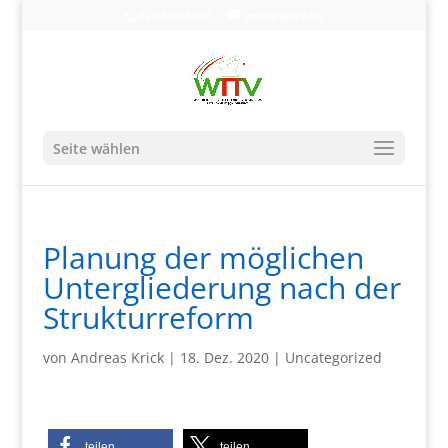
0203-608490
info@wttv.de
Seite wählen
Planung der möglichen
Untergliederung nach der
Strukturreform
von
Andreas Krick
|
18. Dez. 2020
|
Uncategorized
teilen
teilen