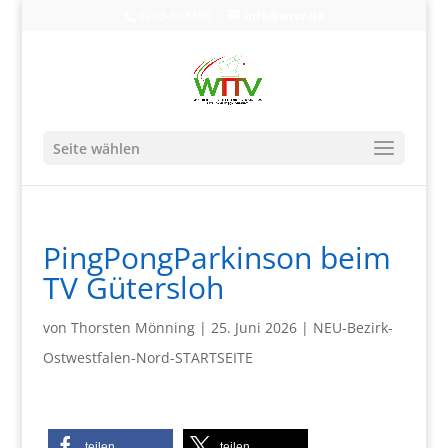
0203-608490
info@wttv.de
Seite wählen
PingPongParkinson beim
TV Gütersloh
von
Thorsten Mönning
|
25. Juni 2026
|
NEU-Bezirk-
Ostwestfalen-Nord-STARTSEITE
teilen
teilen