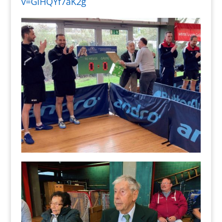
v=GlHQYf7aK2g