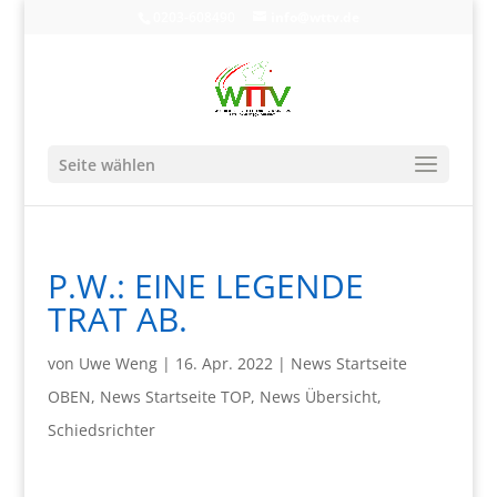
0203-608490
info@wttv.de
Seite wählen
P.W.: EINE LEGENDE
TRAT AB.
von
Uwe Weng
|
16. Apr. 2022
|
News Startseite
OBEN
,
News Startseite TOP
,
News Übersicht
,
Schiedsrichter