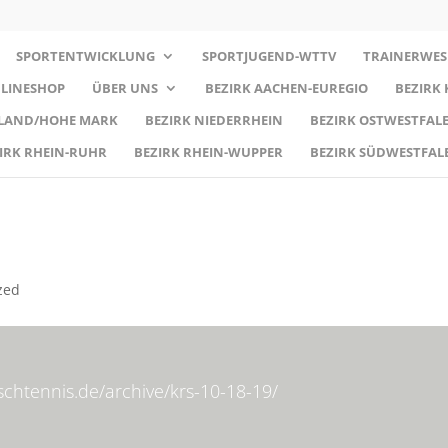
SPORTENTWICKLUNG
SPORTJUGEND-WTTV
TRAINERWES
LINESHOP
ÜBER UNS
BEZIRK AACHEN-EUREGIO
BEZIRK
RLAND/HOHE MARK
BEZIRK NIEDERRHEIN
BEZIRK OSTWESTFALE
IRK RHEIN-RUHR
BEZIRK RHEIN-WUPPER
BEZIRK SÜDWESTFAL
zed
ischtennis.de/archive/krs-10-18-19/