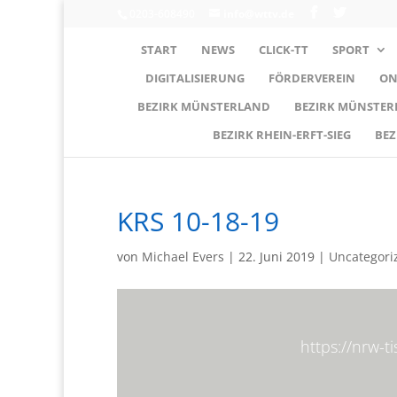
0203-608490
info@wttv.de
START
NEWS
CLICK-TT
SPORT
DIGITALISIERUNG
FÖRDERVEREIN
ON
BEZIRK MÜNSTERLAND
BEZIRK MÜNSTE
BEZIRK RHEIN-ERFT-SIEG
BEZ
KRS 10-18-19
von
Michael Evers
|
22. Juni 2019
|
Uncategori
https://nrw-t