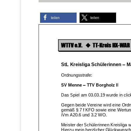
teilen
teilen