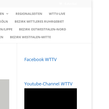
0-Artikel
EN
REGIONALSEITEN
WTTV-LIVE
 KÖLN
BEZIRK MITTLERES RUHRGEBIET
N/LIPPE
BEZIRK OSTWESTFALEN-NORD
EN
BEZIRK WESTFALEN-MITTE
Facebook WTTV
Youtube-Channel WTTV