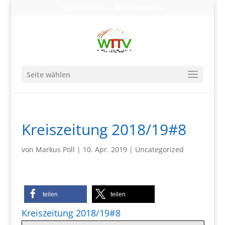
0203-608490
info@wttv.de
Seite wählen
Kreiszeitung 2018/19#8
von
Markus Poll
|
10. Apr. 2019
|
Uncategorized
teilen
teilen
Kreiszeitung 2018/19#8