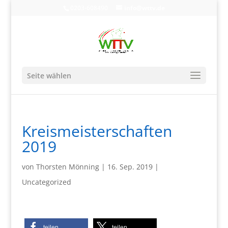
0203-608490
info@wttv.de
Seite wählen
Kreismeisterschaften
2019
von
Thorsten Mönning
|
16. Sep. 2019
|
Uncategorized
teilen
teilen