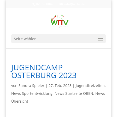
0203-608490
info@wttv.de
Seite wählen
JUGENDCAMP
OSTERBURG 2023
von
Sandra Spieler
|
27. Feb. 2023
|
Jugendfreizeiten
,
News Sportentwicklung
,
News Startseite OBEN
,
News
Übersicht