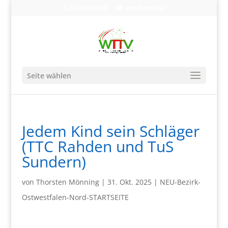
0203-608490
info@wttv.de
Seite wählen
Jedem Kind sein Schläger
(TTC Rahden und TuS
Sundern)
von
Thorsten Mönning
|
31. Okt. 2025
|
NEU-Bezirk-
Ostwestfalen-Nord-STARTSEITE