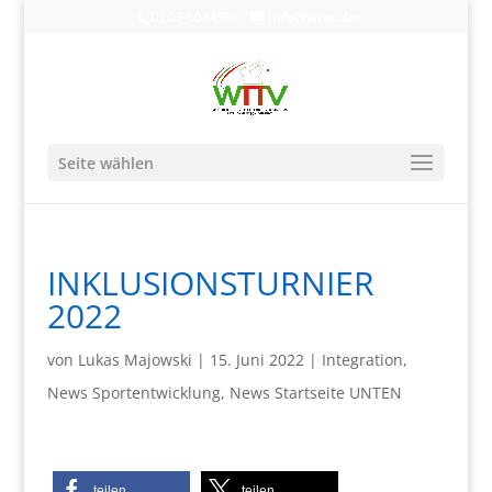
0203-608490
info@wttv.de
Seite wählen
INKLUSIONSTURNIER
2022
von
Lukas Majowski
|
15. Juni 2022
|
Integration
,
News Sportentwicklung
,
News Startseite UNTEN
teilen
teilen