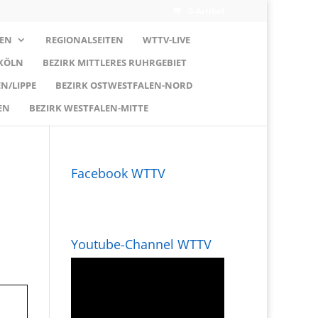
0-Artikel
EN
REGIONALSEITEN
WTTV-LIVE
 KÖLN
BEZIRK MITTLERES RUHRGEBIET
N/LIPPE
BEZIRK OSTWESTFALEN-NORD
EN
BEZIRK WESTFALEN-MITTE
Facebook WTTV
Youtube-Channel WTTV