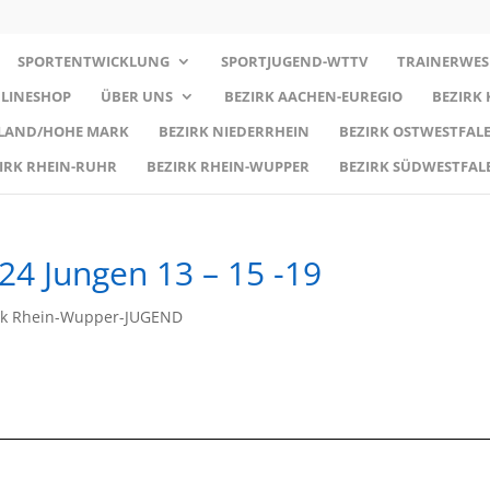
SPORTENTWICKLUNG
SPORTJUGEND-WTTV
TRAINERWES
LINESHOP
ÜBER UNS
BEZIRK AACHEN-EUREGIO
BEZIRK
RLAND/HOHE MARK
BEZIRK NIEDERRHEIN
BEZIRK OSTWESTFALE
IRK RHEIN-RUHR
BEZIRK RHEIN-WUPPER
BEZIRK SÜDWESTFAL
24 Jungen 13 – 15 -19
rk Rhein-Wupper-JUGEND