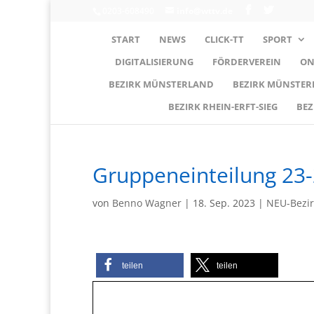
0203-608490
info@wttv.de
START
NEWS
CLICK-TT
SPORT
DIGITALISIERUNG
FÖRDERVEREIN
ON
BEZIRK MÜNSTERLAND
BEZIRK MÜNSTE
BEZIRK RHEIN-ERFT-SIEG
BEZ
Gruppeneinteilung 23-
von
Benno Wagner
|
18. Sep. 2023
|
NEU-Bezi
teilen
teilen