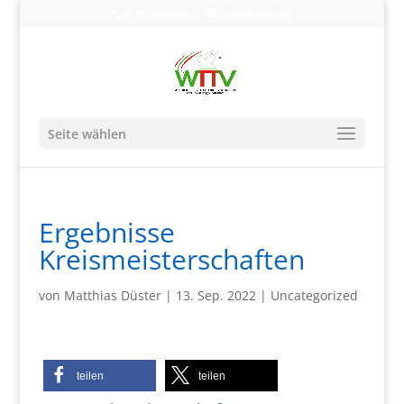
0203-608490
info@wttv.de
Seite wählen
Ergebnisse
Kreismeisterschaften
von
Matthias Düster
|
13. Sep. 2022
|
Uncategorized
teilen
teilen