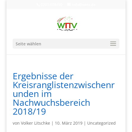
0203-608490
info@wttv.de
Seite wählen
Ergebnisse der
Kreisranglistenzwischenr
unden im
Nachwuchsbereich
2018/19
von
Volker Litschke
|
10. März 2019
|
Uncategorized