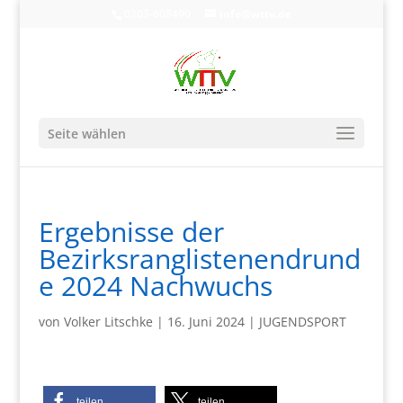
0203-608490
info@wttv.de
Seite wählen
Ergebnisse der
Bezirksranglistenendrund
e 2024 Nachwuchs
von
Volker Litschke
|
16. Juni 2024
|
JUGENDSPORT
teilen
teilen