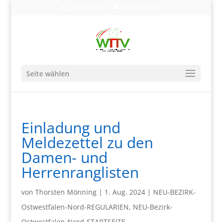
0203-608490
info@wttv.de
Seite wählen
Einladung und
Meldezettel zu den
Damen- und
Herrenranglisten
von
Thorsten Mönning
|
1. Aug. 2024
|
NEU-BEZIRK-
Ostwestfalen-Nord-REGULARIEN
,
NEU-Bezirk-
Ostwestfalen-Nord-STARTSEITE