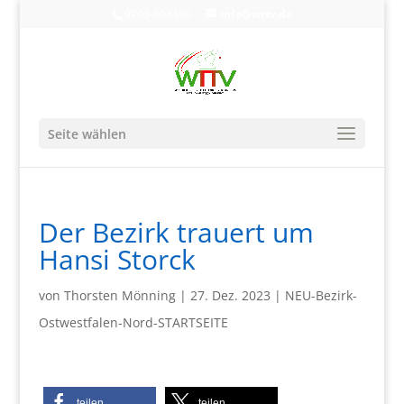
0203-608490
info@wttv.de
Seite wählen
Der Bezirk trauert um
Hansi Storck
von
Thorsten Mönning
|
27. Dez. 2023
|
NEU-Bezirk-
Ostwestfalen-Nord-STARTSEITE
teilen
teilen