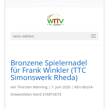
0203-608490
info@wttv.de
Seite wählen
Bronzene Spielernadel
für Frank Winkler (TTC
Simonswerk Rheda)
von
Thorsten Mönning
|
7. Juni 2026
|
NEU-Bezirk-
Ostwestfalen-Nord-STARTSEITE