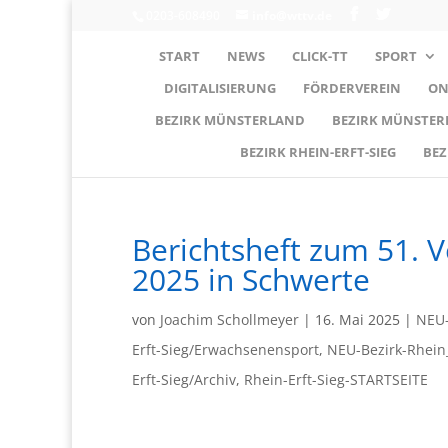
0203-608490
info@wttv.de
START
NEWS
CLICK-TT
SPORT
DIGITALISIERUNG
FÖRDERVEREIN
ON
BEZIRK MÜNSTERLAND
BEZIRK MÜNSTE
BEZIRK RHEIN-ERFT-SIEG
BEZ
Berichtsheft zum 51. 
2025 in Schwerte
von
Joachim Schollmeyer
|
16. Mai 2025
|
NEU-
Erft-Sieg/Erwachsenensport
,
NEU-Bezirk-Rhein_
Erft-Sieg/Archiv
,
Rhein-Erft-Sieg-STARTSEITE