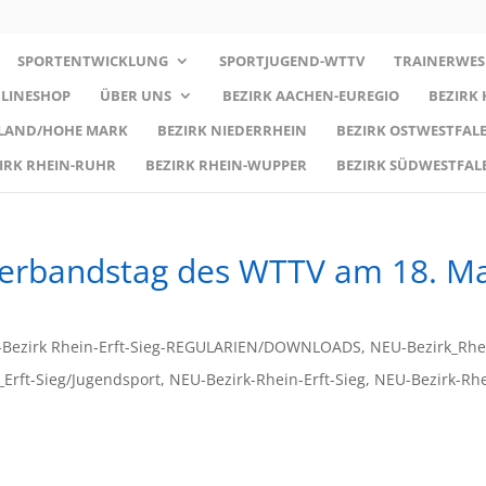
SPORTENTWICKLUNG
SPORTJUGEND-WTTV
TRAINERWES
LINESHOP
ÜBER UNS
BEZIRK AACHEN-EUREGIO
BEZIRK
RLAND/HOHE MARK
BEZIRK NIEDERRHEIN
BEZIRK OSTWESTFALE
IRK RHEIN-RUHR
BEZIRK RHEIN-WUPPER
BEZIRK SÜDWESTFAL
Verbandstag des WTTV am 18. M
Bezirk Rhein-Erft-Sieg-REGULARIEN/DOWNLOADS
,
NEU-Bezirk_Rhe
Erft-Sieg/Jugendsport
,
NEU-Bezirk-Rhein-Erft-Sieg
,
NEU-Bezirk-Rhe