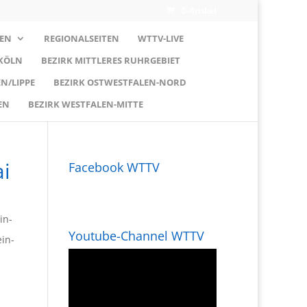
0-Artikel
EN
REGIONALSEITEN
WTTV-LIVE
 KÖLN
BEZIRK MITTLERES RUHRGEBIET
N/LIPPE
BEZIRK OSTWESTFALEN-NORD
EN
BEZIRK WESTFALEN-MITTE
ai
Facebook WTTV
in-
Youtube-Channel WTTV
in-