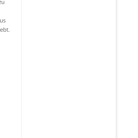
zu
aus
ebt.