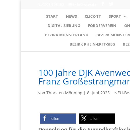
0203-608490
info@wttv.de
START
NEWS
CLICK-TT
SPORT
DIGITALISIERUNG
FÖRDERVEREIN
ON
BEZIRK MÜNSTERLAND
BEZIRK MÜNSTE
BEZIRK RHEIN-ERFT-SIEG
BEZ
100 Jahre DJK Avenwe
Franz Großestrangma
von
Thorsten Mönning
|
8. Juni 2025
|
NEU-Bez
teilen
teilen
Doppelsieg für die Jugendkraftler