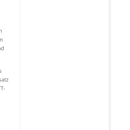
m
im
nd
s
satz
TT-