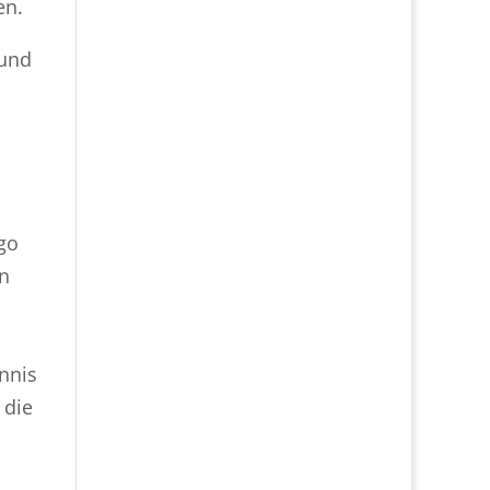
en.
 und
go
In
nnis
 die