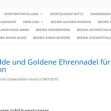
SPORTENTWICKLUNG
SPORTJUGEND-WTTV
TRAINERWES
LINESHOP
ÜBER UNS
BEZIRK AACHEN-EUREGIO
BEZIRK
RLAND/HOHE MARK
BEZIRK NIEDERRHEIN
BEZIRK OSTWESTFALE
IRK RHEIN-RUHR
BEZIRK RHEIN-WUPPER
BEZIRK SÜDWESTFAL
dde und Goldene Ehrennadel für
nn
irk-Ostwestfalen-Nord-STARTSEITE
 beim Jubiläumsturnier