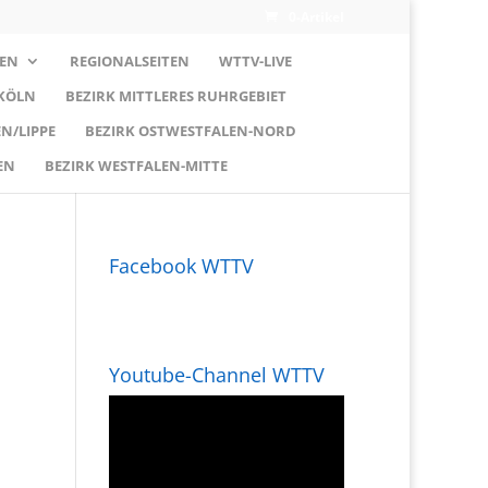
0-Artikel
EN
REGIONALSEITEN
WTTV-LIVE
 KÖLN
BEZIRK MITTLERES RUHRGEBIET
N/LIPPE
BEZIRK OSTWESTFALEN-NORD
EN
BEZIRK WESTFALEN-MITTE
Facebook WTTV
Youtube-Channel WTTV