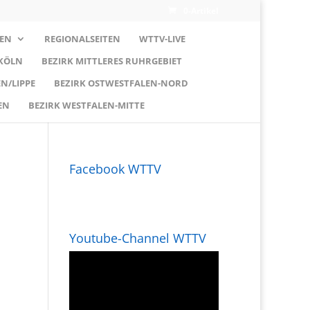
0-Artikel
EN
REGIONALSEITEN
WTTV-LIVE
 KÖLN
BEZIRK MITTLERES RUHRGEBIET
N/LIPPE
BEZIRK OSTWESTFALEN-NORD
EN
BEZIRK WESTFALEN-MITTE
Facebook WTTV
Youtube-Channel WTTV