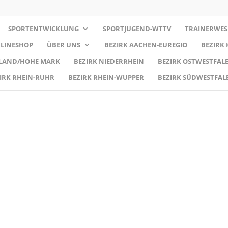
SPORTENTWICKLUNG
SPORTJUGEND-WTTV
TRAINERWES
LINESHOP
ÜBER UNS
BEZIRK AACHEN-EUREGIO
BEZIRK
RLAND/HOHE MARK
BEZIRK NIEDERRHEIN
BEZIRK OSTWESTFALE
IRK RHEIN-RUHR
BEZIRK RHEIN-WUPPER
BEZIRK SÜDWESTFAL