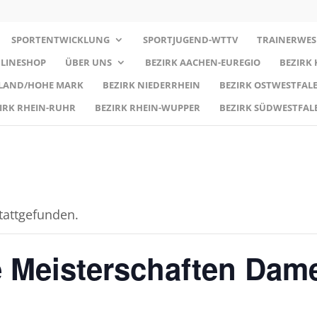
SPORTENTWICKLUNG
SPORTJUGEND-WTTV
TRAINERWES
LINESHOP
ÜBER UNS
BEZIRK AACHEN-EUREGIO
BEZIRK
RLAND/HOHE MARK
BEZIRK NIEDERRHEIN
BEZIRK OSTWESTFALE
IRK RHEIN-RUHR
BEZIRK RHEIN-WUPPER
BEZIRK SÜDWESTFAL
stattgefunden.
 Meisterschaften Dam