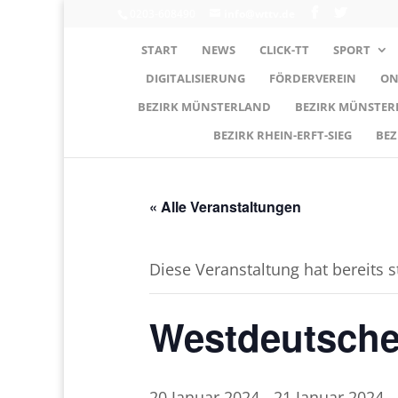
0203-608490
info@wttv.de
START
NEWS
CLICK-TT
SPORT
DIGITALISIERUNG
FÖRDERVEREIN
ON
BEZIRK MÜNSTERLAND
BEZIRK MÜNSTE
BEZIRK RHEIN-ERFT-SIEG
BEZ
« Alle Veranstaltungen
Diese Veranstaltung hat bereits 
Westdeutsche
20.Januar 2024
-
21.Januar 2024